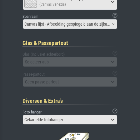
(Canvas Venezia)
Spanraam
Canvas lijst - Afbeelding gespiegeld aan de zijkant
Glas & Passepartout
Glas (inclusief achterbord)
Selecteer aub
Passe-partout
Geen passe-partout
Diversen & Extra's
Foto hanger
Gekartelde fotohanger