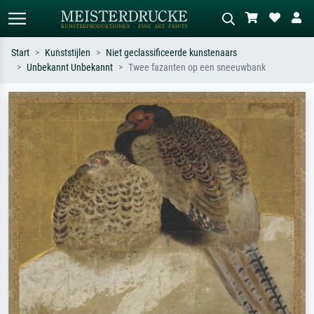
Start
Kunststijlen
Niet geclassificeerde kunstenaars
Unbekannt Unbekannt
Twee fazanten op een sneeuwbank
Standaard zoeken
AI-beeldzoeker
Zoek op kunstenaar, titel of stijl – bijv.
Beschrijf de scène – bijv. groene
Monet, Sterrennacht, impressionisme,
weide, abstract met veel rood, donker
Hokusai-golf, naakt.
olieverfschilderij, staand naakt naast
een boom.