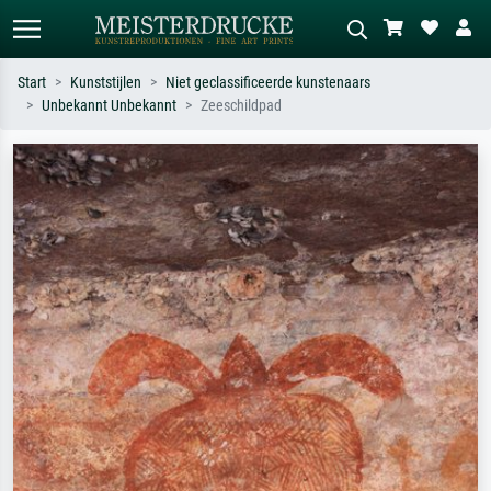
Start
Kunststijlen
Niet geclassificeerde kunstenaars
Unbekannt Unbekannt
Zeeschildpad
Standaard zoeken
AI-beeldzoeker
Zoek op kunstenaar, titel of stijl – bijv.
Beschrijf de scène – bijv. groene
Monet, Sterrennacht, impressionisme,
weide, abstract met veel rood, donker
Hokusai-golf, naakt.
olieverfschilderij, staand naakt naast
een boom.