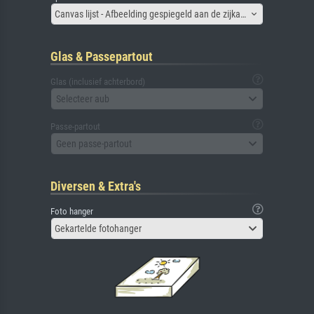
Canvas lijst - Afbeelding gespiegeld aan de zijkant
Glas & Passepartout
Glas (inclusief achterbord)
Selecteer aub
Passe-partout
Geen passe-partout
Diversen & Extra's
Foto hanger
Gekartelde fotohanger