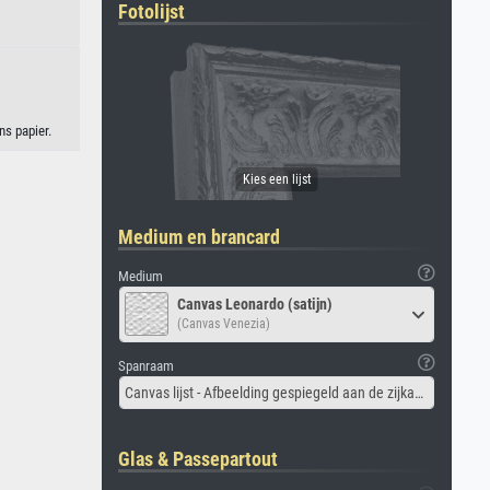
Fotolijst
s papier.
Medium en brancard
Medium
Canvas Leonardo (satijn)
(Canvas Venezia)
Spanraam
Canvas lijst - Afbeelding gespiegeld aan de zijkant
Glas & Passepartout