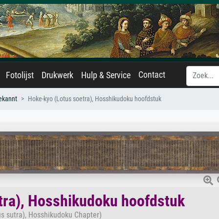
Contact
Fotolijst
Drukwerk
Hulp & Service
ekannt
Hoke-kyo (Lotus soetra), Hosshikudoku hoofdstuk
tra), Hosshikudoku hoofdstuk
us sutra), Hosshikudoku Chapter)