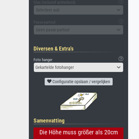
Glas (inclusief achterbord)
Selecteer aub
Passe-partout
Geen passe-partout
Diversen & Extra's
Foto hanger
Gekartelde fotohanger
Configuratie opslaan / vergelijken
Samenvatting
Die Höhe muss größer als 20cm