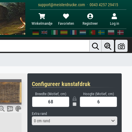
support@meisterdrucke.com · 0043 4257 29415
Winkelmandje
Favorieten
Registreer
Log in
Configureer kunstafdruk
Breedte (Motief, cm)
Hoogte (Motief, cm)
Extra rand
0 cm rand