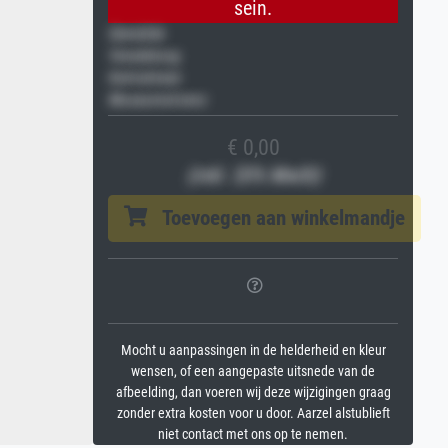
sein.
Gemälde
Veredelung
Keilrahmen
Museumslizenz
€ 0,00
(inkl. 20% MwSt)
Toevoegen aan winkelmandje
Mocht u aanpassingen in de helderheid en kleur
wensen, of een aangepaste uitsnede van de
afbeelding, dan voeren wij deze wijzigingen graag
zonder extra kosten voor u door. Aarzel alstublieft
niet contact met ons op te nemen.