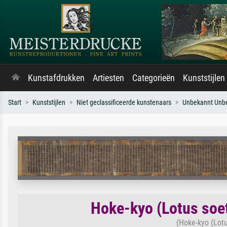
Kunstafdrukken
Artiesten
Categorieën
Kunststijlen
Start
Kunststijlen
Niet geclassificeerde kunstenaars
Unbekannt Unb
Hoke-kyo (Lotus soe
(Hoke-kyo (Lot