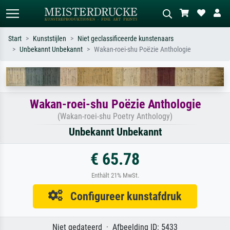
Start
Kunststijlen
Niet geclassificeerde kunstenaars
Unbekannt Unbekannt
Wakan-roei-shu Poëzie Anthologie
Standaard zoeken
AI-beeldzoeker
Zoek op kunstenaar, titel of stijl – bijv.
Beschrijf de scène – bijv. groene
Monet, Sterrennacht, impressionisme,
weide, abstract met veel rood, donker
Hokusai-golf, naakt.
olieverfschilderij, staand naakt naast
Wakan-roei-shu Poëzie Anthologie
een boom.
(Wakan-roei-shu Poetry Anthology)
Unbekannt Unbekannt
€ 65.78
Enthält 21% MwSt.
Configureer kunstafdruk
Niet gedateerd · Afbeelding ID: 5433