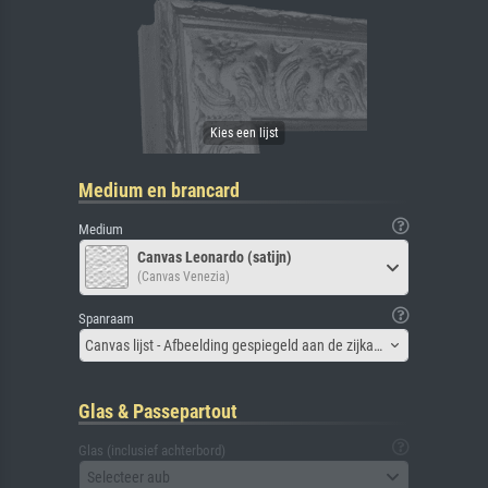
Medium en brancard
Medium
Canvas Leonardo (satijn)
(Canvas Venezia)
Spanraam
Canvas lijst - Afbeelding gespiegeld aan de zijkant
Glas & Passepartout
Glas (inclusief achterbord)
Selecteer aub