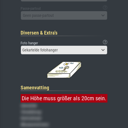
Passe-partout
Geen passe-partout
Diversen & Extra's
Foto hanger
Gekartelde fotohanger
Samenvatting
Die Höhe muss größer als 20cm sein.
Gemälde
Veredelung
Keilrahmen
Museumslizenz