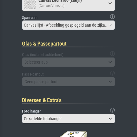
Canvas Leonardo (satijn)
(Canvas Venezia)
Spanraam
Canvas lijst - Afbeelding gespiegeld aan de zijkant
Glas & Passepartout
Glas (inclusief achterbord)
Selecteer aub
Passe-partout
Geen passe-partout
Diversen & Extra's
Foto hanger
Gekartelde fotohanger