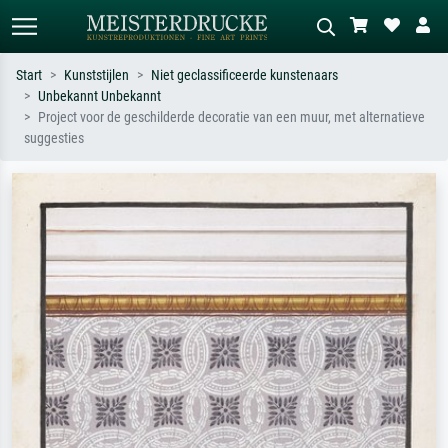
Start
Kunststijlen
Niet geclassificeerde kunstenaars
Unbekannt Unbekannt
Standaard zoeken
AI-beeldzoeker
Project voor de geschilderde decoratie van een muur, met alternatieve
suggesties
Zoek op kunstenaar, titel of stijl – bijv.
Beschrijf de scène – bijv. groene
Monet, Sterrennacht, impressionisme,
weide, abstract met veel rood, donker
Hokusai-golf, naakt.
olieverfschilderij, staand naakt naast
een boom.