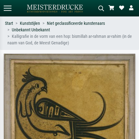
Start
Kunststijlen
Niet geclassificeerde kunstenaars
Unbekannt Unbekannt
Standaard zoeken
AI-beeldzoeker
Kalligrafie in de vorm van een hop: bismillah ar-rahman ar-rahim (in de
naam van God, de Meest Genadige)
Zoek op kunstenaar, titel of stijl – bijv.
Beschrijf de scène – bijv. groene
Monet, Sterrennacht, impressionisme,
weide, abstract met veel rood, donker
Hokusai-golf, naakt.
olieverfschilderij, staand naakt naast
een boom.