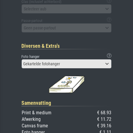
Glas (inclusief achterbord)
Selecteer aub
Passe-partout
Geen passe-partout
Diversen & Extra's
Foto hanger
Gekartelde fotohanger
Samenvatting
Print & medium
€ 68.93
Afwerking
€ 11.72
Canvas frame
€ 39.16
Foto hanger
€ 1.11