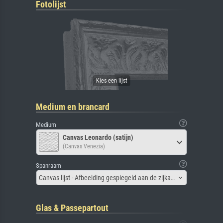
Fotolijst
Medium en brancard
Medium
Canvas Leonardo (satijn)
(Canvas Venezia)
Spanraam
Canvas lijst - Afbeelding gespiegeld aan de zijkant
Glas & Passepartout