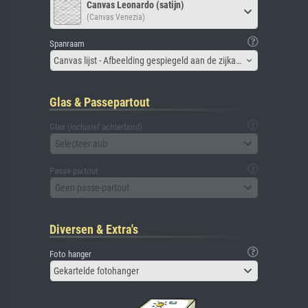
Canvas Leonardo (satijn)
(Canvas Venezia)
Spanraam
Canvas lijst - Afbeelding gespiegeld aan de zijkant
Glas & Passepartout
Glas (inclusief achterbord)
Selecteer aub
Passe-partout
Geen passe-partout
Diversen & Extra's
Foto hanger
Gekartelde fotohanger