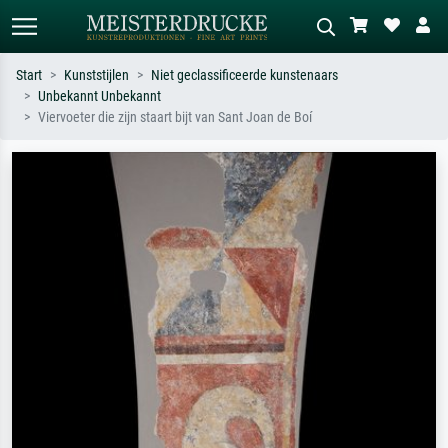
Start
Kunststijlen
Niet geclassificeerde kunstenaars
Unbekannt Unbekannt
Standaard zoeken
AI-beeldzoeker
Viervoeter die zijn staart bijt van Sant Joan de Boí
Zoek op kunstenaar, titel of stijl – bijv.
Beschrijf de scène – bijv. groene
Monet, Sterrennacht, impressionisme,
weide, abstract met veel rood, donker
Hokusai-golf, naakt.
olieverfschilderij, staand naakt naast
een boom.