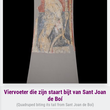
Viervoeter die zijn staart bijt van Sant Joan
de Boí
(Quadruped biting its tail from Sant Joan de Boí)