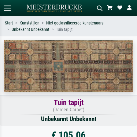
Start
Kunststijlen
Niet geclassificeerde kunstenaars
Unbekannt Unbekannt
Tuin tapijt
Standaard zoeken
AI-beeldzoeker
Zoek op kunstenaar, titel of stijl – bijv.
Beschrijf de scène – bijv. groene
Monet, Sterrennacht, impressionisme,
weide, abstract met veel rood, donker
Hokusai-golf, naakt.
olieverfschilderij, staand naakt naast
een boom.
Tuin tapijt
(Garden Carpet)
Unbekannt Unbekannt
€ 105.06