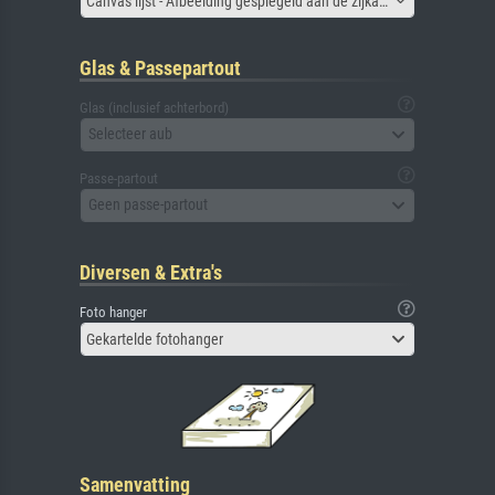
Canvas lijst - Afbeelding gespiegeld aan de zijkant
Glas & Passepartout
Glas (inclusief achterbord)
Selecteer aub
Passe-partout
Geen passe-partout
Diversen & Extra's
Foto hanger
Gekartelde fotohanger
Samenvatting