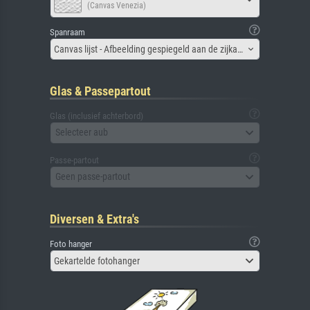
(Canvas Venezia)
Spanraam
Canvas lijst - Afbeelding gespiegeld aan de zijkant
Glas & Passepartout
Glas (inclusief achterbord)
Selecteer aub
Passe-partout
Geen passe-partout
Diversen & Extra's
Foto hanger
Gekartelde fotohanger