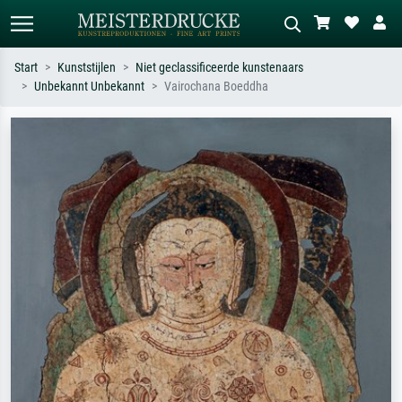
Start
Kunststijlen
Niet geclassificeerde kunstenaars
Unbekannt Unbekannt
Vairochana Boeddha
Standaard zoeken
AI-beeldzoeker
Zoek op kunstenaar, titel of stijl – bijv.
Beschrijf de scène – bijv. groene
Monet, Sterrennacht, impressionisme,
weide, abstract met veel rood, donker
Hokusai-golf, naakt.
olieverfschilderij, staand naakt naast
een boom.