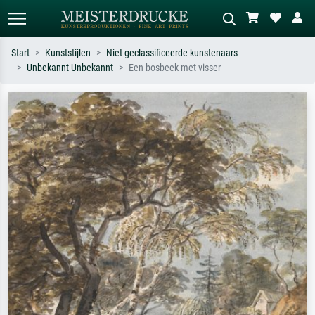
Start
Kunststijlen
Niet geclassificeerde kunstenaars
Unbekannt Unbekannt
Een bosbeek met visser
Standaard zoeken
AI-beeldzoeker
Zoek op kunstenaar, titel of stijl – bijv.
Beschrijf de scène – bijv. groene
Monet, Sterrennacht, impressionisme,
weide, abstract met veel rood, donker
Hokusai-golf, naakt.
olieverfschilderij, staand naakt naast
een boom.