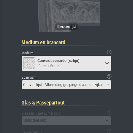
Medium en brancard
Medium
Canvas Leonardo (satijn)
(Canvas Venezia)
Spanraam
Canvas lijst - Afbeelding gespiegeld aan de zijkant
Glas & Passepartout
Glas (inclusief achterbord)
Selecteer aub
Passe-partout