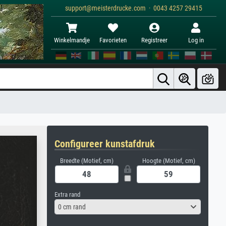
support@meisterdrucke.com · 0043 4257 29415
Winkelmandje
Favorieten
Registreer
Log in
Configureer kunstafdruk
Breedte (Motief, cm)
Hoogte (Motief, cm)
Extra rand
0 cm rand