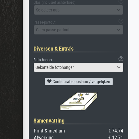
Glas (inclusief achterbord)
Selecteer aub
Passe-partout
Geen passe-partout
Diversen & Extra's
Foto hanger
Gekartelde fotohanger
Configuratie opslaan / vergelijken
Samenvatting
Print & medium
€ 74.74
Afwerking
€ 12.71