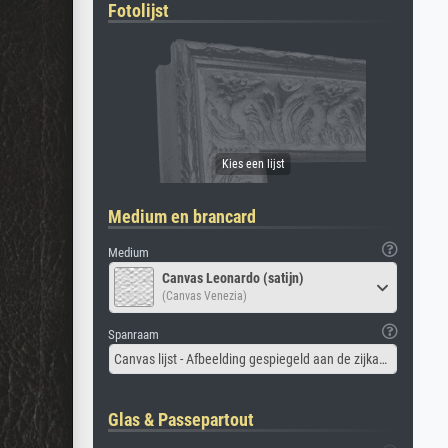
Fotolijst
Medium en brancard
Medium
Canvas Leonardo (satijn)
(Canvas Venezia)
Spanraam
Canvas lijst - Afbeelding gespiegeld aan de zijkant
Glas & Passepartout