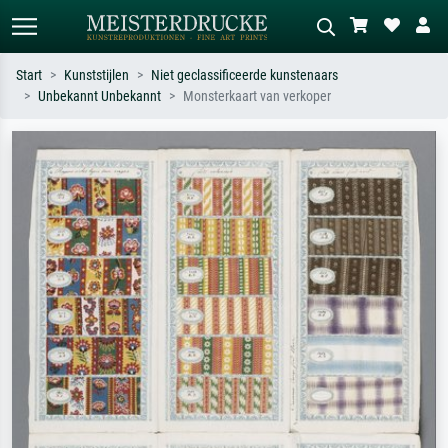
Start
Kunststijlen
Niet geclassificeerde kunstenaars
Unbekannt Unbekannt
Monsterkaart van verkoper
Standaard zoeken
AI-beeldzoeker
Zoek op kunstenaar, titel of stijl – bijv.
Beschrijf de scène – bijv. groene
Monet, Sterrennacht, impressionisme,
weide, abstract met veel rood, donker
Hokusai-golf, naakt.
olieverfschilderij, staand naakt naast
een boom.