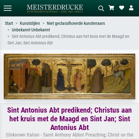
Start
Kunststijlen
Niet geclassificeerde kunstenaars
Unbekannt Unbekannt
Standaard zoeken
AI-beeldzoeker
Sint Antonius Abt predikend; Christus aan het kruis met de Maagd en
Sint Jan; Sint Antonius Abt
Zoek op kunstenaar, titel of stijl – bijv.
Beschrijf de scène – bijv. groene
Monet, Sterrennacht, impressionisme,
weide, abstract met veel rood, donker
Hokusai-golf, naakt.
olieverfschilderij, staand naakt naast
een boom.
Sint Antonius Abt predikend; Christus aan
het kruis met de Maagd en Sint Jan; Sint
Antonius Abt
(Unknown Italian - Saint Anthony Abbot Preaching; Christ on the