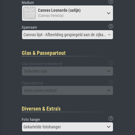
Medium
Canvas Leonardo (satijn)
(Canvas Venezia)
Spanraam
Canvas lijst - Afbeelding gespiegeld aan de zijkant
Glas & Passepartout
Glas (inclusief achterbord)
Selecteer aub
Passe-partout
Geen passe-partout
Diversen & Extra's
Foto hanger
Gekartelde fotohanger