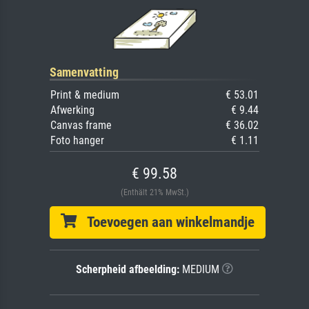
Samenvatting
Print & medium
€ 53.01
Afwerking
€ 9.44
Canvas frame
€ 36.02
Foto hanger
€ 1.11
€ 99.58
(Enthält 21% MwSt.)
Toevoegen aan winkelmandje
Scherpheid afbeelding:
MEDIUM