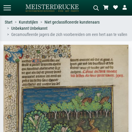
Start
Kunststijlen
Niet geclassificeerde kunstenaars
Unbekannt Unbekannt
Standaard zoeken
AI-beeldzoeker
Gecamoufleerde jagers die zich voorbereiden om een hert aan te vallen
Zoek op kunstenaar, titel of stijl – bijv.
Beschrijf de scène – bijv. groene
Monet, Sterrennacht, impressionisme,
weide, abstract met veel rood, donker
Hokusai-golf, naakt.
olieverfschilderij, staand naakt naast
een boom.