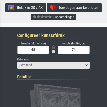
Bekijk in 3D / AR
Toevoegen aan favorieten
0 Beoordelingen
Configureer kunstafdruk
Breedte (Motief, cm)
Hoogte (Motief, cm)
Extra rand
0 cm rand
Fotolijst