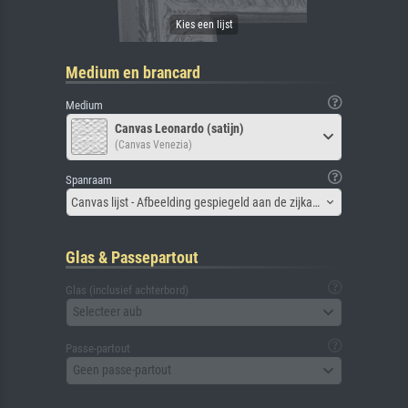
Medium en brancard
Medium
Canvas Leonardo (satijn)
(Canvas Venezia)
Spanraam
Canvas lijst - Afbeelding gespiegeld aan de zijkant
Glas & Passepartout
Glas (inclusief achterbord)
Selecteer aub
Passe-partout
Geen passe-partout