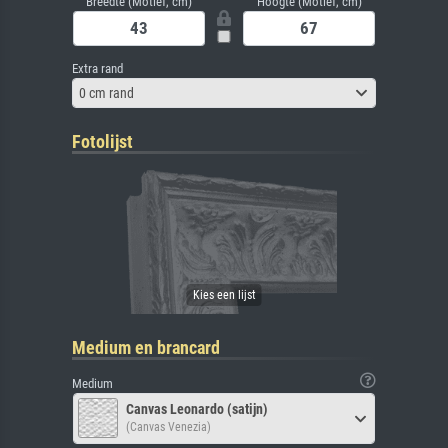
Breedte (Motief, cm)
Hoogte (Motief, cm)
Extra rand
0 cm rand
Fotolijst
Medium en brancard
Medium
Canvas Leonardo (satijn)
(Canvas Venezia)