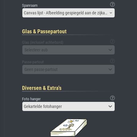
Spanraam
Canvas lijst - Afbeelding gespiegeld aan de zijkant
Glas & Passepartout
Glas (inclusief achterbord)
Selecteer aub
Passe-partout
Geen passe-partout
Diversen & Extra's
Foto hanger
Gekartelde fotohanger