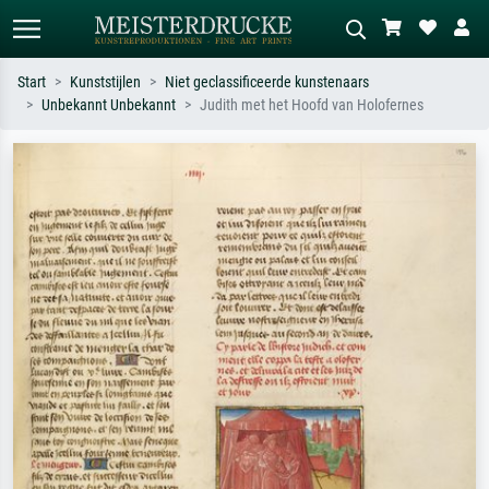
Start
Kunststijlen
Niet geclassificeerde kunstenaars
Unbekannt Unbekannt
Judith met het Hoofd van Holofernes
Standaard zoeken
AI-beeldzoeker
Zoek op kunstenaar, titel of stijl – bijv.
Beschrijf de scène – bijv. groene
Monet, Sterrennacht, impressionisme,
weide, abstract met veel rood, donker
Hokusai-golf, naakt.
olieverfschilderij, staand naakt naast
een boom.