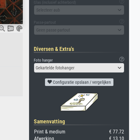
Glas (inclusief achterbord)
Selecteer aub
Passe-partout
Geen passe-partout
Diversen & Extra's
Foto hanger
Gekartelde fotohanger
Configuratie opslaan / vergelijken
Samenvatting
Print & medium
€ 77.72
Afwerking
€ 13.10