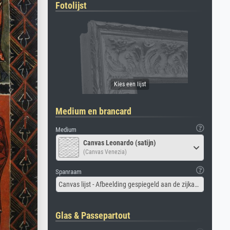
Fotolijst
Medium en brancard
Medium
Canvas Leonardo (satijn)
(Canvas Venezia)
Spanraam
Canvas lijst - Afbeelding gespiegeld aan de zijkant
Glas & Passepartout