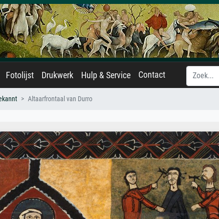
Contact
Fotolijst
Drukwerk
Hulp & Service
ekannt
Altaarfrontaal van Durro