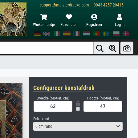
support@meisterdrucke.com · 0043 4257 29415
Winkelmandje
Favorieten
Registreer
Log in
Configureer kunstafdruk
Breedte (Motief, cm)
Hoogte (Motief, cm)
Extra rand
0 cm rand