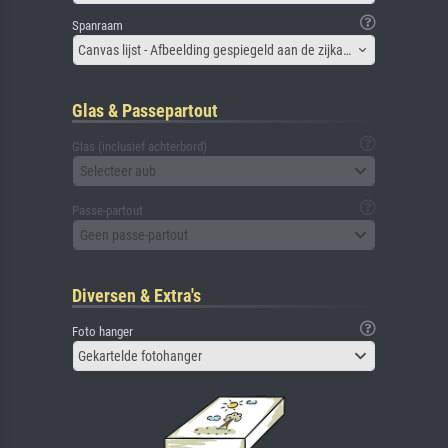
Spanraam
Canvas lijst - Afbeelding gespiegeld aan de zijkant
Glas & Passepartout
Glas (inclusief achterbord)
Selecteer aub
Passe-partout
Geen passe-partout
Diversen & Extra's
Foto hanger
Gekartelde fotohanger