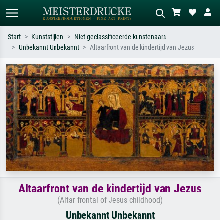
Start
Kunststijlen
Niet geclassificeerde kunstenaars
Unbekannt Unbekannt
Altaarfront van de kindertijd van Jezus
Standaard zoeken
AI-beeldzoeker
Zoek op kunstenaar, titel of stijl – bijv.
Beschrijf de scène – bijv. groene
Monet, Sterrennacht, impressionisme,
weide, abstract met veel rood, donker
Hokusai-golf, naakt.
olieverfschilderij, staand naakt naast
een boom.
Altaarfront van de kindertijd van Jezus
(Altar frontal of Jesus childhood)
Unbekannt Unbekannt