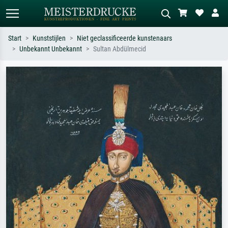
Start
Kunststijlen
Niet geclassificeerde kunstenaars
Unbekannt Unbekannt
Sultan Abdülmecid
Standaard zoeken
AI-beeldzoeker
Zoek op kunstenaar, titel of stijl – bijv.
Beschrijf de scène – bijv. groene
Monet, Sterrennacht, impressionisme,
weide, abstract met veel rood, donker
Hokusai-golf, naakt.
olieverfschilderij, staand naakt naast
een boom.