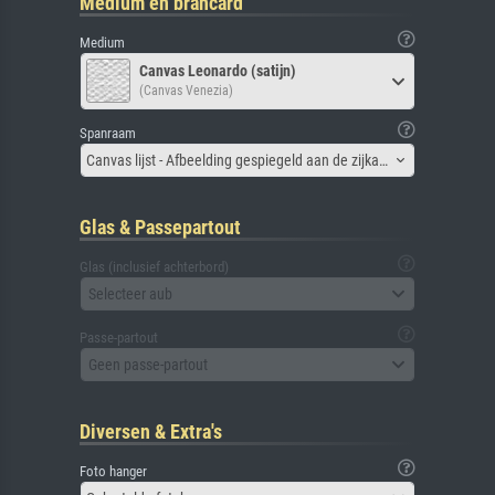
Medium en brancard
Medium
Canvas Leonardo (satijn)
(Canvas Venezia)
Spanraam
Canvas lijst - Afbeelding gespiegeld aan de zijkant
Glas & Passepartout
Glas (inclusief achterbord)
Selecteer aub
Passe-partout
Geen passe-partout
Diversen & Extra's
Foto hanger