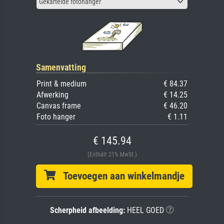
Gekartelde fotohanger
Samenvatting
Print & medium
€ 84.37
Afwerking
€ 14.25
Canvas frame
€ 46.20
Foto hanger
€ 1.11
€ 145.94
(Enthält 21% MwSt.)
Toevoegen aan winkelmandje
Scherpheid afbeelding:
HEEL GOED