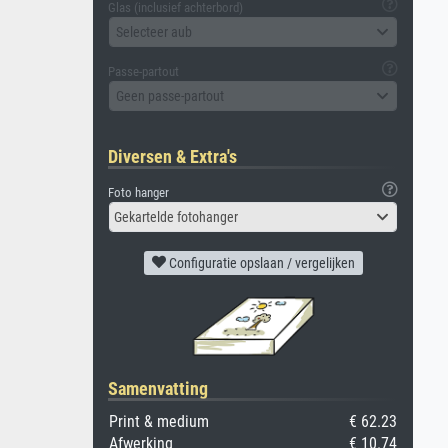
Glas (inclusief achterbord)
Selecteer aub
Passe-partout
Geen passe-partout
Diversen & Extra's
Foto hanger
Gekartelde fotohanger
Configuratie opslaan / vergelijken
Samenvatting
Print & medium
€ 62.23
Afwerking
€ 10.74