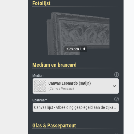
Fotolijst
Medium en brancard
Medium
Canvas Leonardo (satijn)
(Canvas Venezia)
Spanraam
Canvas lijst - Afbeelding gespiegeld aan de zijkant
Glas & Passepartout