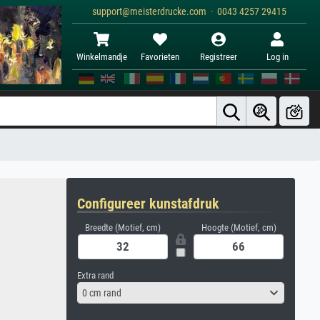
support@meisterdrucke.com · 0043 4257 29415
Winkelmandje
Favorieten
Registreer
Log in
Configureer kunstafdruk
Breedte (Motief, cm)
Hoogte (Motief, cm)
Extra rand
0 cm rand