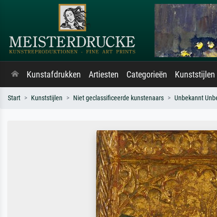
Kunstafdrukken
Artiesten
Categorieën
Kunststijlen
Start
Kunststijlen
Niet geclassificeerde kunstenaars
Unbekannt Unb