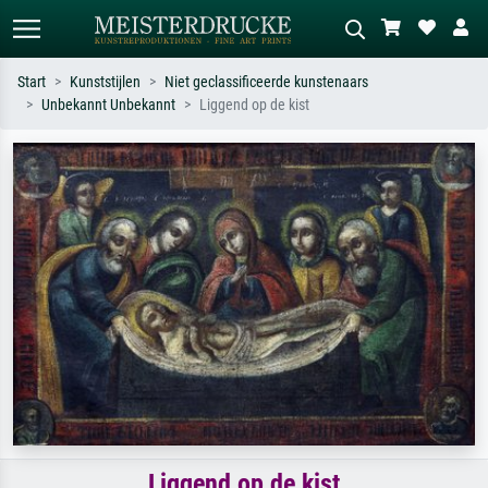
Start
Kunststijlen
Niet geclassificeerde kunstenaars
Unbekannt Unbekannt
Liggend op de kist
Standaard zoeken
AI-beeldzoeker
Zoek op kunstenaar, titel of stijl – bijv.
Beschrijf de scène – bijv. groene
Monet, Sterrennacht, impressionisme,
weide, abstract met veel rood, donker
Hokusai-golf, naakt.
olieverfschilderij, staand naakt naast
een boom.
Liggend op de kist