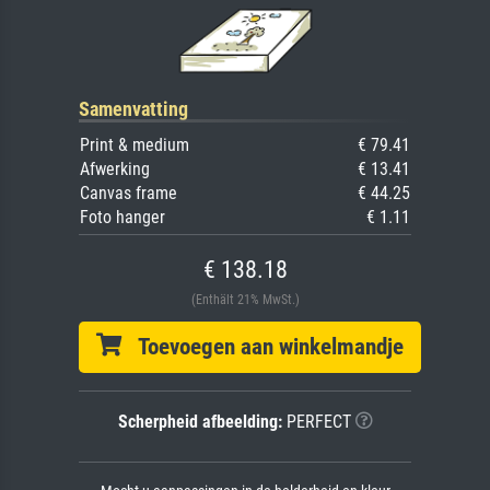
Samenvatting
Print & medium
€ 79.41
Afwerking
€ 13.41
Canvas frame
€ 44.25
Foto hanger
€ 1.11
€ 138.18
(Enthält 21% MwSt.)
Toevoegen aan winkelmandje
Scherpheid afbeelding:
PERFECT