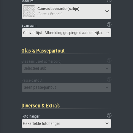
Medium
Canvas Leonardo (satijn)
(Canvas Venezia)
Spanraam
Canvas lijst - Afbeelding gespiegeld aan de zijkant
Glas & Passepartout
Glas (inclusief achterbord)
Selecteer aub
Passe-partout
Geen passe-partout
Diversen & Extra's
Foto hanger
Gekartelde fotohanger