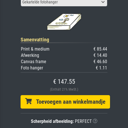
Gekartelde fotohanger
Samenvatting
Print & medium
€ 85.44
Afwerking
€ 14.40
Canvas frame
€ 46.60
Foto hanger
€ 1.11
€ 147.55
(Enthält 21% MwSt.)
Toevoegen aan winkelmandje
Scherpheid afbeelding:
PERFECT