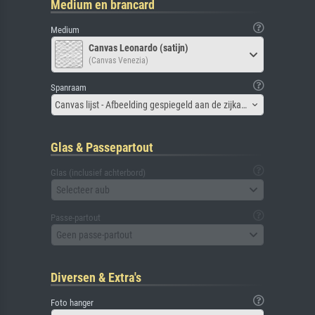
Medium en brancard
Medium
Canvas Leonardo (satijn)
(Canvas Venezia)
Spanraam
Canvas lijst - Afbeelding gespiegeld aan de zijkant
Glas & Passepartout
Glas (inclusief achterbord)
Selecteer aub
Passe-partout
Geen passe-partout
Diversen & Extra's
Foto hanger