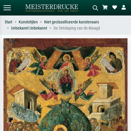
Start
Kunststijlen
Niet geclassificeerde kunstenaars
Unbekannt Unbekannt
De Ontslaping van de Maagd
Standaard zoeken
AI-beeldzoeker
Zoek op kunstenaar, titel of stijl – bijv.
Beschrijf de scène – bijv. groene
Monet, Sterrennacht, impressionisme,
weide, abstract met veel rood, donker
Hokusai-golf, naakt.
olieverfschilderij, staand naakt naast
een boom.