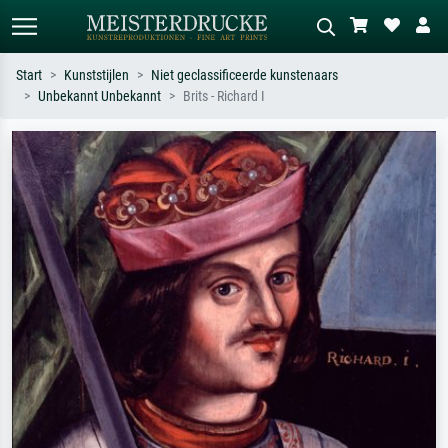
Start
Kunststijlen
Niet geclassificeerde kunstenaars
Unbekannt Unbekannt
Brits - Richard I
Standaard zoeken
AI-beeldzoeker
Zoek op kunstenaar, titel of stijl – bijv.
Beschrijf de scène – bijv. groene
Monet, Sterrennacht, impressionisme,
weide, abstract met veel rood, donker
Hokusai-golf, naakt.
olieverfschilderij, staand naakt naast
een boom.