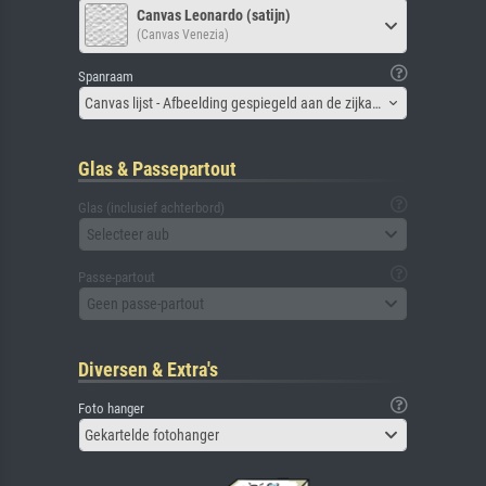
Canvas Leonardo (satijn)
(Canvas Venezia)
Spanraam
Canvas lijst - Afbeelding gespiegeld aan de zijkant
Glas & Passepartout
Glas (inclusief achterbord)
Selecteer aub
Passe-partout
Geen passe-partout
Diversen & Extra's
Foto hanger
Gekartelde fotohanger