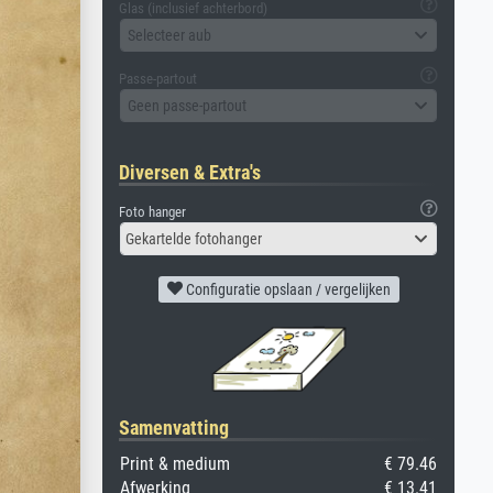
Glas (inclusief achterbord)
Selecteer aub
Passe-partout
Geen passe-partout
Diversen & Extra's
Foto hanger
Gekartelde fotohanger
Configuratie opslaan / vergelijken
Samenvatting
Print & medium
€ 79.46
Afwerking
€ 13.41