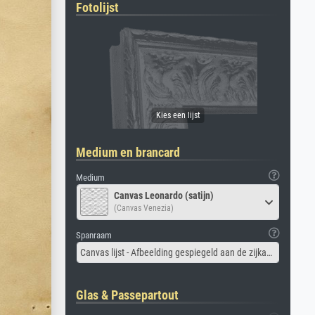
Fotolijst
Medium en brancard
Medium
Canvas Leonardo (satijn)
(Canvas Venezia)
Spanraam
Canvas lijst - Afbeelding gespiegeld aan de zijkant
Glas & Passepartout