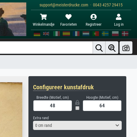
support@meisterdrucke.com · 0043 4257 29415
Winkelmandje
Favorieten
Registreer
Log in
Configureer kunstafdruk
Breedte (Motief, cm)
Hoogte (Motief, cm)
Extra rand
0 cm rand