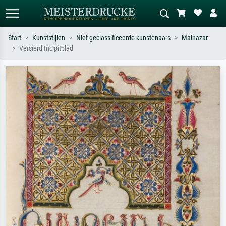
Start
Kunststijlen
Niet geclassificeerde kunstenaars
Malnazar
Versierd Incipitblad
Standaard zoeken
AI-beeldzoeker
Zoek op kunstenaar, titel of stijl – bijv.
Beschrijf de scène – bijv. groene
Monet, Sterrennacht, impressionisme,
weide, abstract met veel rood, donker
Hokusai-golf, naakt.
olieverfschilderij, staand naakt naast
een boom.