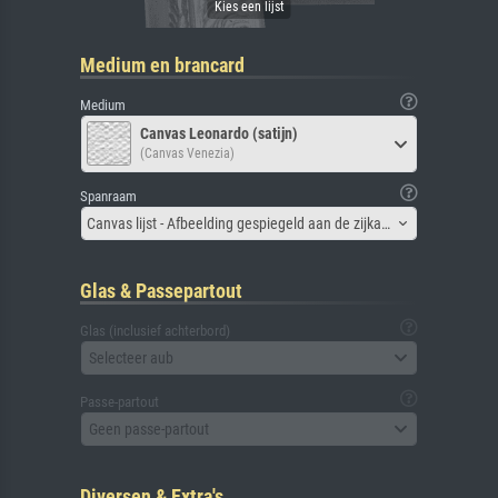
Medium en brancard
Medium
Canvas Leonardo (satijn)
(Canvas Venezia)
Spanraam
Canvas lijst - Afbeelding gespiegeld aan de zijkant
Glas & Passepartout
Glas (inclusief achterbord)
Selecteer aub
Passe-partout
Geen passe-partout
Diversen & Extra's