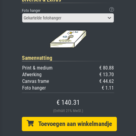
Foto hanger
Gekartelde fotohanger
Samenvatting
Print & medium
€ 80.88
Afwerking
€ 13.70
Canvas frame
€ 44.62
Foto hanger
€ 1.11
€ 140.31
(Enthält 21% MwSt.)
Toevoegen aan winkelmandje