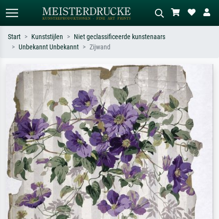
Start
Kunststijlen
Niet geclassificeerde kunstenaars
Unbekannt Unbekannt
Zijwand
Standaard zoeken
AI-beeldzoeker
Zoek op kunstenaar, titel of stijl – bijv.
Beschrijf de scène – bijv. groene
Monet, Sterrennacht, impressionisme,
weide, abstract met veel rood, donker
Hokusai-golf, naakt.
olieverfschilderij, staand naakt naast
een boom.