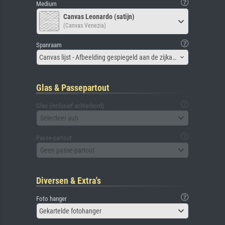
Medium
Canvas Leonardo (satijn)
(Canvas Venezia)
Spanraam
Canvas lijst - Afbeelding gespiegeld aan de zijkant
Glas & Passepartout
Glas (inclusief achterbord)
Selecteer aub
Passe-partout
Geen passe-partout
Diversen & Extra's
Foto hanger
Gekartelde fotohanger