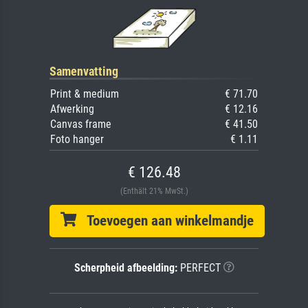
Samenvatting
Print & medium
€ 71.70
Afwerking
€ 12.16
Canvas frame
€ 41.50
Foto hanger
€ 1.11
€ 126.48
(Enthält 21% MwSt.)
Toevoegen aan winkelmandje
Scherpheid afbeelding:
PERFECT