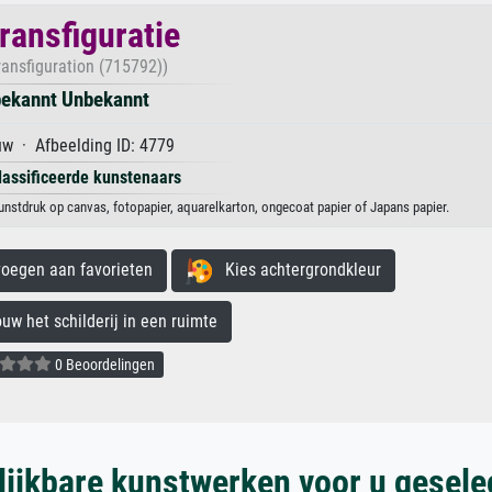
ransfiguratie
ransfiguration (715792))
ekannt Unbekannt
w · Afbeelding ID: 4779
lassificeerde kunstenaars
unstdruk op canvas, fotopapier, aquarelkarton, ongecoat papier of Japans papier.
egen aan favorieten
Kies achtergrondkleur
 het schilderij in een ruimte
0 Beoordelingen
lijkbare kunstwerken voor u gesele