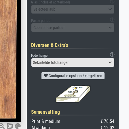
Glas (inclusief achterbord)
Selecteer aub
Passe-partout
Geen passe-partout
Diversen & Extra's
Foto hanger
Gekartelde fotohanger
Configuratie opslaan / vergelijken
Samenvatting
Print & medium
€ 70.54
Afwerking
€ 12.02