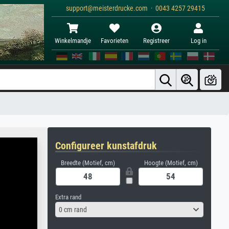
support@meisterdrucke.com · 0043 4257 29415
Winkelmandje
Favorieten
Registreer
Log in
Configureer kunstafdruk
Breedte (Motief, cm)
Hoogte (Motief, cm)
Extra rand
0 cm rand