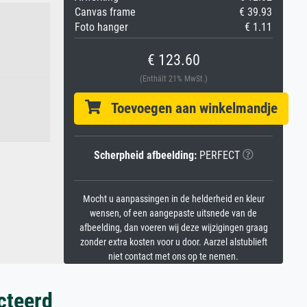
Canvas frame
€ 39.93
Foto hanger
€ 1.11
€ 123.60
(Enthält 21% MwSt.)
Toevoegen aan winkelmandje
Scherpheid afbeelding:
PERFECT
Mocht u aanpassingen in de helderheid en kleur
wensen, of een aangepaste uitsnede van de
afbeelding, dan voeren wij deze wijzigingen graag
zonder extra kosten voor u door. Aarzel alstublieft
niet contact met ons op te nemen.
cteerd