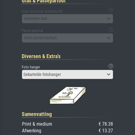
Glas & Passepartout
Glas (inclusief achterbord)
Selecteer aub
Passe-partout
Geen passe-partout
Diversen & Extra's
Foto hanger
Gekartelde fotohanger
Samenvatting
Print & medium
€ 78.38
Afwerking
€ 13.27