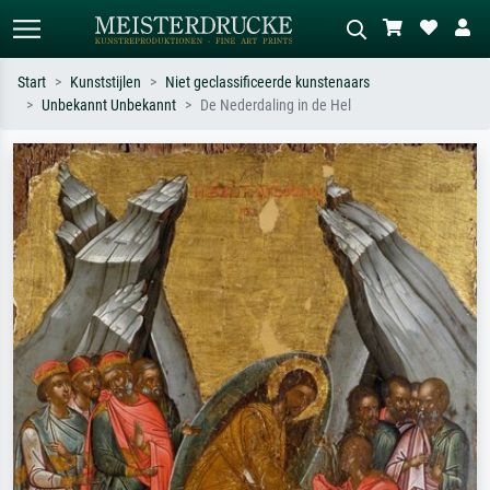
Start
Kunststijlen
Niet geclassificeerde kunstenaars
Unbekannt Unbekannt
De Nederdaling in de Hel
Standaard zoeken
AI-beeldzoeker
Zoek op kunstenaar, titel of stijl – bijv.
Beschrijf de scène – bijv. groene
Monet, Sterrennacht, impressionisme,
weide, abstract met veel rood, donker
Hokusai-golf, naakt.
olieverfschilderij, staand naakt naast
een boom.