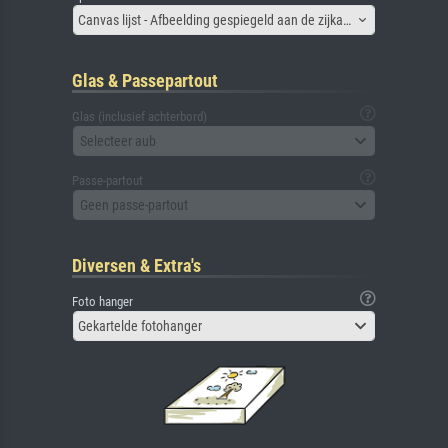
Canvas lijst - Afbeelding gespiegeld aan de zijkant
Glas & Passepartout
Glas (inclusief achterbord)
Selecteer aub
Passe-partout
Geen passe-partout
Diversen & Extra's
Foto hanger
Gekartelde fotohanger