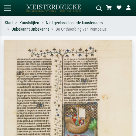
Start
Kunststijlen
Niet geclassificeerde kunstenaars
Unbekannt Unbekannt
De Onthoofding van Pompeius
Standaard zoeken
AI-beeldzoeker
Zoek op kunstenaar, titel of stijl – bijv.
Beschrijf de scène – bijv. groene
Monet, Sterrennacht, impressionisme,
weide, abstract met veel rood, donker
Hokusai-golf, naakt.
olieverfschilderij, staand naakt naast
een boom.