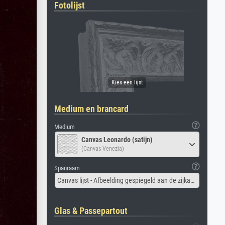
Fotolijst
Medium en brancard
Medium
Canvas Leonardo (satijn)
(Canvas Venezia)
Spanraam
Canvas lijst - Afbeelding gespiegeld aan de zijkant
Glas & Passepartout