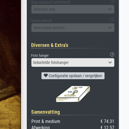
Glas (inclusief achterbord)
Selecteer aub
Passe-partout
Geen passe-partout
Diversen & Extra's
Foto hanger
Gekartelde fotohanger
Configuratie opslaan / vergelijken
Samenvatting
Print & medium
€ 74.31
Afwerking
€ 12.57