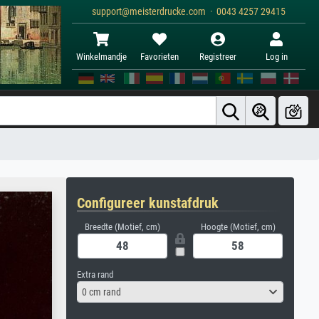
support@meisterdrucke.com · 0043 4257 29415
Winkelmandje
Favorieten
Registreer
Log in
Configureer kunstafdruk
Breedte (Motief, cm)
Hoogte (Motief, cm)
Extra rand
0 cm rand