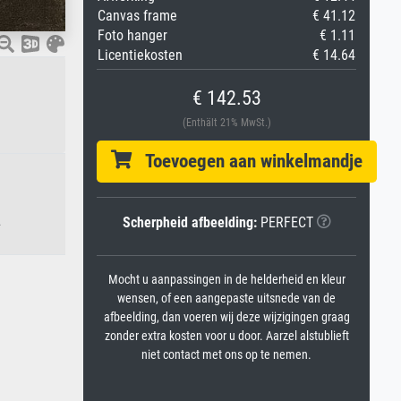
Canvas frame
€ 41.12
Foto hanger
€ 1.11
Licentiekosten
€ 14.64
€ 142.53
(Enthält 21% MwSt.)
Toevoegen aan winkelmandje
Scherpheid afbeelding:
PERFECT
.
Mocht u aanpassingen in de helderheid en kleur
wensen, of een aangepaste uitsnede van de
afbeelding, dan voeren wij deze wijzigingen graag
zonder extra kosten voor u door. Aarzel alstublieft
niet contact met ons op te nemen.