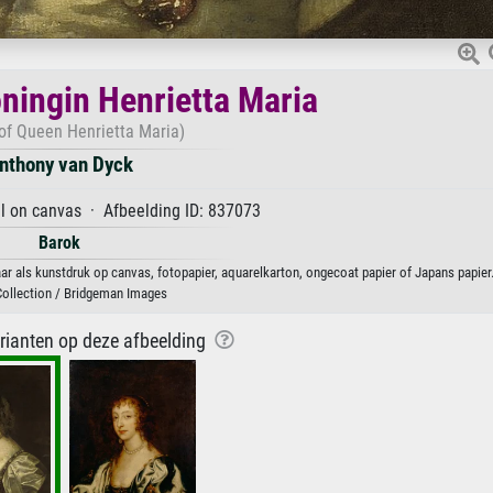
oningin Henrietta Maria
 of Queen Henrietta Maria)
nthony van Dyck
l on canvas · Afbeelding ID: 837073
Barok
ar als kunstdruk op canvas, fotopapier, aquarelkarton, ongecoat papier of Japans papier
Collection / Bridgeman Images
arianten op deze afbeelding