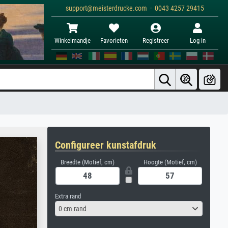
support@meisterdrucke.com · 0043 4257 29415
Winkelmandje
Favorieten
Registreer
Log in
Configureer kunstafdruk
Breedte (Motief, cm)
Hoogte (Motief, cm)
Extra rand
0 cm rand