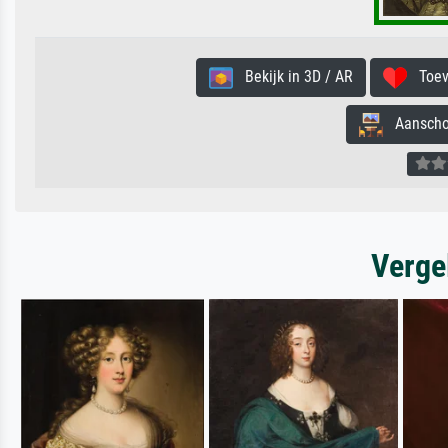
Bekijk in 3D / AR
Toevo
Aanschouw
Verge