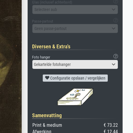
Glas (inclusief achterbord)
Selecteer aub
Passe-partout
Geen passe-partout
Diversen & Extra's
Foto hanger
Gekartelde fotohanger
Configuratie opslaan / vergelijken
Samenvatting
Print & medium
€ 73.22
Afwerking
€ 12.44