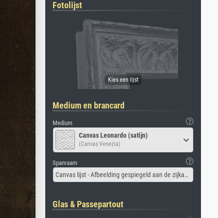
Fotolijst
Medium en brancard
Medium
Canvas Leonardo (satijn)
(Canvas Venezia)
Spanraam
Canvas lijst - Afbeelding gespiegeld aan de zijkant
Glas & Passepartout