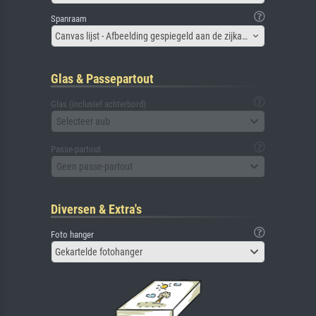
Spanraam
Canvas lijst - Afbeelding gespiegeld aan de zijkant
Glas & Passepartout
Glas (inclusief achterbord)
Selecteer aub
Passe-partout
Geen passe-partout
Diversen & Extra's
Foto hanger
Gekartelde fotohanger