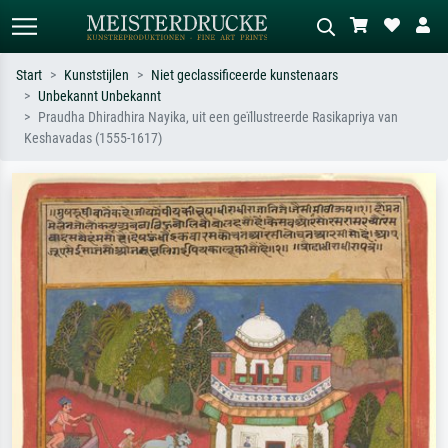
Start
Kunststijlen
Niet geclassificeerde kunstenaars
Unbekannt Unbekannt
Standaard zoeken
AI-beeldzoeker
Praudha Dhiradhira Nayika, uit een geïllustreerde Rasikapriya van
Keshavadas (1555-1617)
Zoek op kunstenaar, titel of stijl – bijv.
Beschrijf de scène – bijv. groene
Monet, Sterrennacht, impressionisme,
weide, abstract met veel rood, donker
Hokusai-golf, naakt.
olieverfschilderij, staand naakt naast
een boom.