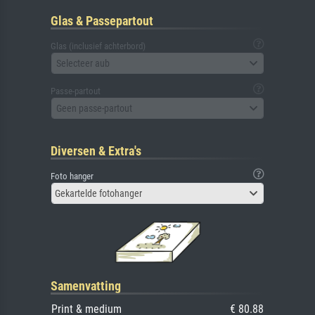
Glas & Passepartout
Glas (inclusief achterbord)
Selecteer aub
Passe-partout
Geen passe-partout
Diversen & Extra's
Foto hanger
Gekartelde fotohanger
Samenvatting
Print & medium
€ 80.88