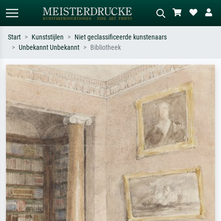
Start
Kunststijlen
Niet geclassificeerde kunstenaars
Unbekannt Unbekannt
Bibliotheek
Standaard zoeken
AI-beeldzoeker
Zoek op kunstenaar, titel of stijl – bijv.
Beschrijf de scène – bijv. groene
Monet, Sterrennacht, impressionisme,
weide, abstract met veel rood, donker
Hokusai-golf, naakt.
olieverfschilderij, staand naakt naast
een boom.