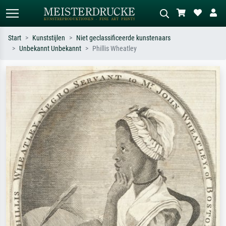
Start
Kunststijlen
Niet geclassificeerde kunstenaars
Unbekannt Unbekannt
Phillis Wheatley
Standaard zoeken
AI-beeldzoeker
Zoek op kunstenaar, titel of stijl – bijv.
Beschrijf de scène – bijv. groene
Monet, Sterrennacht, impressionisme,
weide, abstract met veel rood, donker
Hokusai-golf, naakt.
olieverfschilderij, staand naakt naast
een boom.