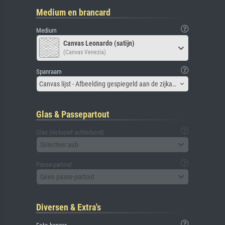
Medium en brancard
Medium
Canvas Leonardo (satijn)
(Canvas Venezia)
Spanraam
Canvas lijst - Afbeelding gespiegeld aan de zijkant
Glas & Passepartout
Glas (inclusief achterbord)
Selecteer aub
Passe-partout
Geen passe-partout
Diversen & Extra's