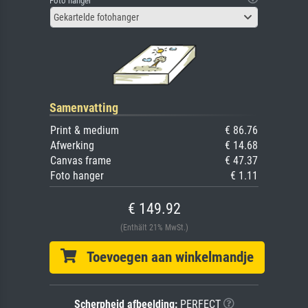
Foto hanger
Gekartelde fotohanger
Samenvatting
Print & medium
€ 86.76
Afwerking
€ 14.68
Canvas frame
€ 47.37
Foto hanger
€ 1.11
€ 149.92
(Enthält 21% MwSt.)
Toevoegen aan winkelmandje
Scherpheid afbeelding:
PERFECT