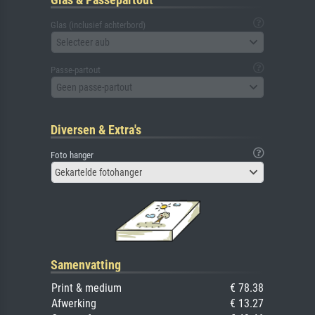
Glas (inclusief achterbord)
Selecteer aub
Passe-partout
Geen passe-partout
Diversen & Extra's
Foto hanger
Gekartelde fotohanger
Samenvatting
Print & medium
€ 78.38
Afwerking
€ 13.27