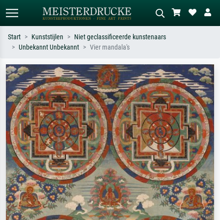
Start
Kunststijlen
Niet geclassificeerde kunstenaars
Unbekannt Unbekannt
Vier mandala's
Standaard zoeken
AI-beeldzoeker
Zoek op kunstenaar, titel of stijl – bijv.
Beschrijf de scène – bijv. groene
Monet, Sterrennacht, impressionisme,
weide, abstract met veel rood, donker
Hokusai-golf, naakt.
olieverfschilderij, staand naakt naast
een boom.