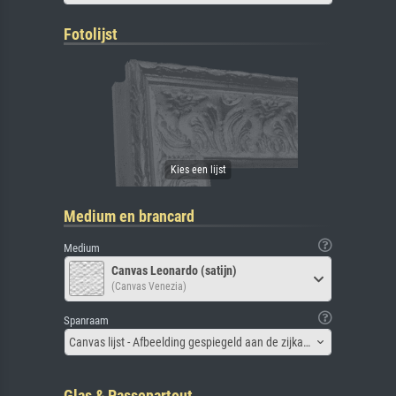
Fotolijst
Medium en brancard
Medium
Canvas Leonardo (satijn)
(Canvas Venezia)
Spanraam
Canvas lijst - Afbeelding gespiegeld aan de zijkant
Glas & Passepartout