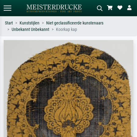
Start
Kunststijlen
Niet geclassificeerde kunstenaars
Unbekannt Unbekannt
Koorkap kap
Standaard zoeken
AI-beeldzoeker
Zoek op kunstenaar, titel of stijl – bijv.
Beschrijf de scène – bijv. groene
Monet, Sterrennacht, impressionisme,
weide, abstract met veel rood, donker
Hokusai-golf, naakt.
olieverfschilderij, staand naakt naast
een boom.