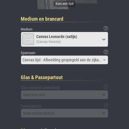
Medium en brancard
Medium
Canvas Leonardo (satijn)
(Canvas Venezia)
Spanraam
Canvas lijst - Afbeelding gespiegeld aan de zijkant
Glas & Passepartout
Glas (inclusief achterbord)
Selecteer aub
Passe-partout
Geen passe-partout