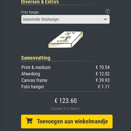
Diversen & Extra's
Foto hanger
Gekartelde fotohanger
Samenvatting
Print & medium
€ 70.54
Afwerking
€ 12.02
Canvas frame
€ 39.93
Foto hanger
€ 1.11
€ 123.60
(Enthält 21% MwSt.)
Toevoegen aan winkelmandje