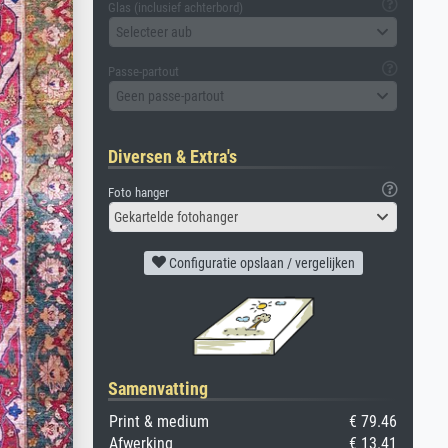
Glas (inclusief achterbord)
Selecteer aub
Passe-partout
Geen passe-partout
Diversen & Extra's
Foto hanger
Gekartelde fotohanger
Configuratie opslaan / vergelijken
Samenvatting
Print & medium
€ 79.46
Afwerking
€ 13.41