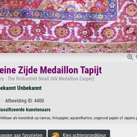
eine Zijde Medaillon Tapijt
ry - The Rothschild Small Silk Medallion Carpet)
ekannt Unbekannt
· Afbeelding ID: 4400
lassificeerde kunstenaars
chikbaar als kunstdruk op canvas, fotopapier, aquarelkarton, ongecoat papier of Japans p
egen aan favorieten
Kies achtergrondkleur