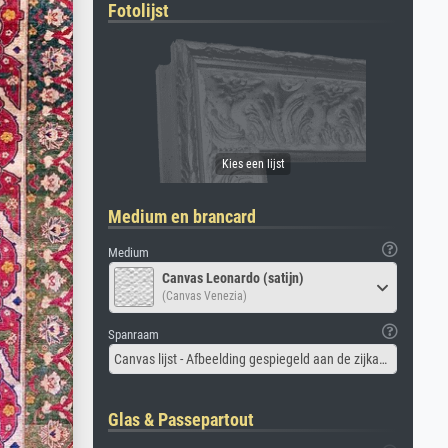
Fotolijst
Medium en brancard
Medium
Canvas Leonardo (satijn)
(Canvas Venezia)
Spanraam
Canvas lijst - Afbeelding gespiegeld aan de zijkant
Glas & Passepartout