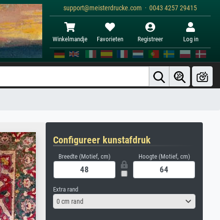
support@meisterdrucke.com · 0043 4257 29415
Winkelmandje
Favorieten
Registreer
Log in
Configureer kunstafdruk
Breedte (Motief, cm)
Hoogte (Motief, cm)
Extra rand
0 cm rand