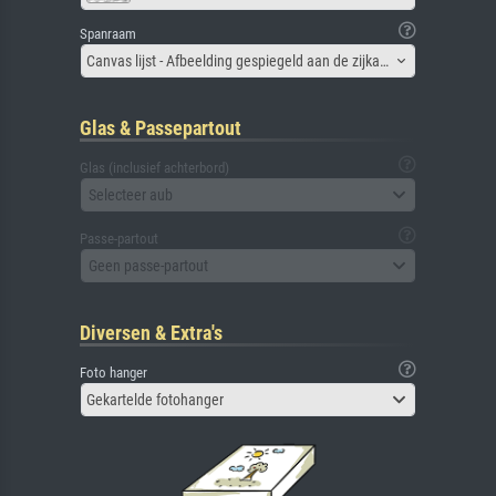
Spanraam
Canvas lijst - Afbeelding gespiegeld aan de zijkant
Glas & Passepartout
Glas (inclusief achterbord)
Selecteer aub
Passe-partout
Geen passe-partout
Diversen & Extra's
Foto hanger
Gekartelde fotohanger