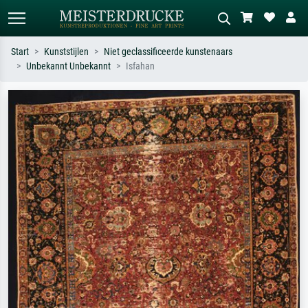
Start
Kunststijlen
Niet geclassificeerde kunstenaars
Unbekannt Unbekannt
Isfahan
Standaard zoeken
AI-beeldzoeker
Zoek op kunstenaar, titel of stijl – bijv.
Beschrijf de scène – bijv. groene
Monet, Sterrennacht, impressionisme,
weide, abstract met veel rood, donker
Hokusai-golf, naakt.
olieverfschilderij, staand naakt naast
een boom.