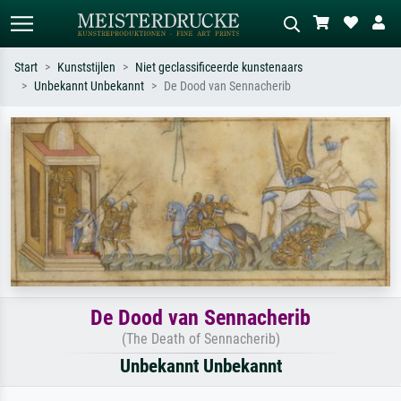
Start
Kunststijlen
Niet geclassificeerde kunstenaars
Unbekannt Unbekannt
De Dood van Sennacherib
Standaard zoeken
AI-beeldzoeker
Zoek op kunstenaar, titel of stijl – bijv.
Beschrijf de scène – bijv. groene
Monet, Sterrennacht, impressionisme,
weide, abstract met veel rood, donker
Hokusai-golf, naakt.
olieverfschilderij, staand naakt naast
een boom.
De Dood van Sennacherib
(The Death of Sennacherib)
Unbekannt Unbekannt