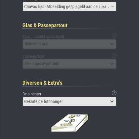
Canvas lijst - Afbeelding gespiegeld aan de zijkant
Glas & Passepartout
Glas (inclusief achterbord)
Selecteer aub
Passe-partout
Geen passe-partout
Diversen & Extra's
Foto hanger
Gekartelde fotohanger