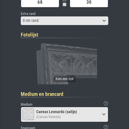
Extra rand
0 cm rand
Fotolijst
Medium en brancard
Medium
Canvas Leonardo (satijn)
(Canvas Venezia)
Spanraam