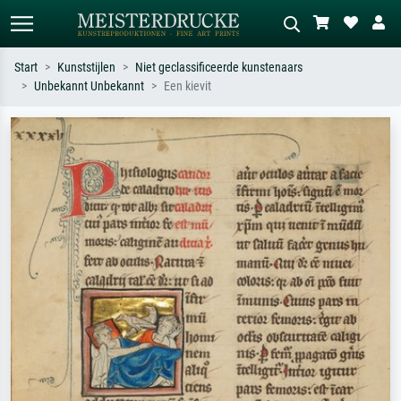
Start
Kunststijlen
Niet geclassificeerde kunstenaars
Unbekannt Unbekannt
Een kievit
Standaard zoeken
AI-beeldzoeker
Zoek op kunstenaar, titel of stijl – bijv.
Beschrijf de scène – bijv. groene
Monet, Sterrennacht, impressionisme,
weide, abstract met veel rood, donker
Hokusai-golf, naakt.
olieverfschilderij, staand naakt naast
een boom.