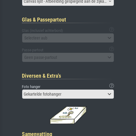
Canvas lijst - Afbeelding gespiegeld aan de zijkant
Glas & Passepartout
Glas (inclusief achterbord)
Selecteer aub
Passe-partout
Geen passe-partout
Diversen & Extra's
Foto hanger
Gekartelde fotohanger
Samenvatting