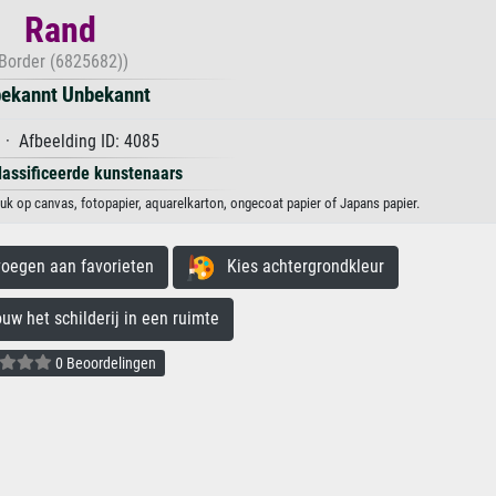
Rand
Border (6825682))
ekannt Unbekannt
· Afbeelding ID: 4085
lassificeerde kunstenaars
k op canvas, fotopapier, aquarelkarton, ongecoat papier of Japans papier.
egen aan favorieten
Kies achtergrondkleur
 het schilderij in een ruimte
0 Beoordelingen