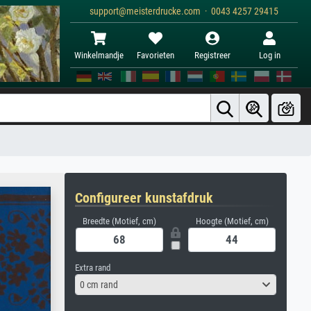
support@meisterdrucke.com · 0043 4257 29415
Winkelmandje
Favorieten
Registreer
Log in
Configureer kunstafdruk
Breedte (Motief, cm)
Hoogte (Motief, cm)
Extra rand
0 cm rand