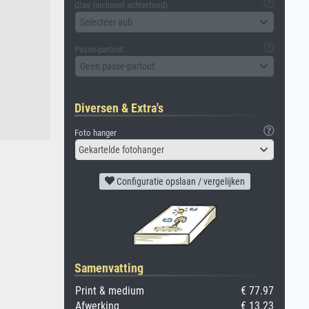
Glas (inclusief achterbord)
Selecteer aub
Passe-partout
Geen passe-partout
Diversen & Extra's
Foto hanger
Gekartelde fotohanger
Configuratie opslaan / vergelijken
Samenvatting
Print & medium
€ 77.97
Afwerking
€ 13.23