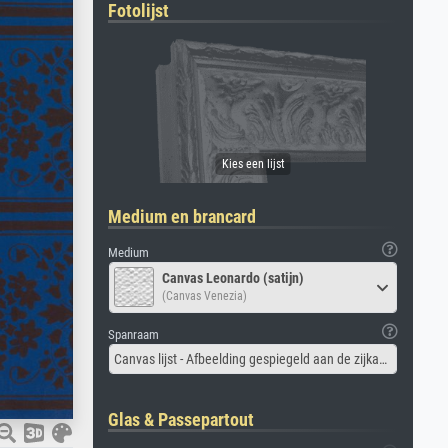
Fotolijst
Medium en brancard
Medium
Canvas Leonardo (satijn)
(Canvas Venezia)
Spanraam
Canvas lijst - Afbeelding gespiegeld aan de zijkant
Glas & Passepartout