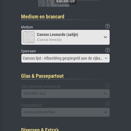
Medium en brancard
Medium
Canvas Leonardo (satijn)
(Canvas Venezia)
Spanraam
Canvas lijst - Afbeelding gespiegeld aan de zijkant
Glas & Passepartout
Glas (inclusief achterbord)
Selecteer aub
Passe-partout
Geen passe-partout
Diversen & Extra's