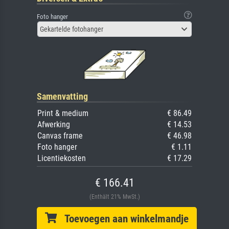
Foto hanger
Gekartelde fotohanger
Samenvatting
Print & medium
€ 86.49
Afwerking
€ 14.53
Canvas frame
€ 46.98
Foto hanger
€ 1.11
Licentiekosten
€ 17.29
€ 166.41
(Enthält 21% MwSt.)
Toevoegen aan winkelmandje