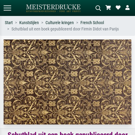
Start
Kunststijlen
Culturele kringen
French School
Schutblad uit een boek gepubliceerd door Firmin Didot van Parijs
Standaard zoeken
AI-beeldzoeker
Zoek op kunstenaar, titel of stijl – bijv.
Beschrijf de scène – bijv. groene
Monet, Sterrennacht, impressionisme,
weide, abstract met veel rood, donker
Hokusai-golf, naakt.
olieverfschilderij, staand naakt naast
een boom.
Schutblad uit een boek gepubliceerd door