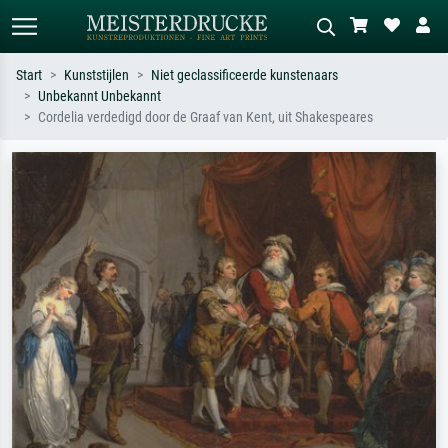
Start
Kunststijlen
Niet geclassificeerde kunstenaars
Unbekannt Unbekannt
Standaard zoeken
AI-beeldzoeker
Cordelia verdedigd door de Graaf van Kent, uit Shakespeares
Zoek op kunstenaar, titel of stijl – bijv.
Beschrijf de scène – bijv. groene
Monet, Sterrennacht, impressionisme,
weide, abstract met veel rood, donker
Hokusai-golf, naakt.
olieverfschilderij, staand naakt naast
een boom.