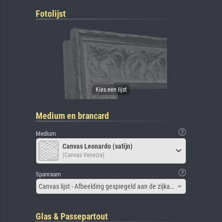
Fotolijst
Medium en brancard
Medium
Canvas Leonardo (satijn)
(Canvas Venezia)
Spanraam
Canvas lijst - Afbeelding gespiegeld aan de zijkant
Glas & Passepartout