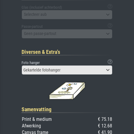
Glas (inclusief achterbord)
Selecteer aub
Passe-partout
Geen passe-partout
Diversen & Extra's
Foto hanger
Gekartelde fotohanger
Samenvatting
Print & medium
€ 75.18
Afwerking
€ 12.68
Canvas frame
€ 41.90