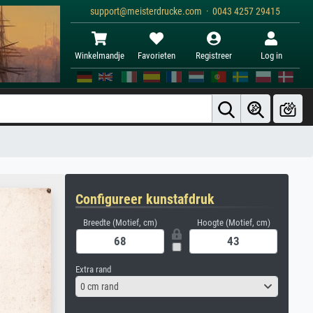
support@meisterdrucke.com · 0043 4257 29415
Winkelmandje
Favorieten
Registreer
Log in
Configureer kunstafdruk
Breedte (Motief, cm)
Hoogte (Motief, cm)
Extra rand
0 cm rand