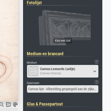
Fotolijst
Medium en brancard
Medium
Canvas Leonardo (satijn)
(Canvas Venezia)
Spanraam
Canvas lijst - Afbeelding gespiegeld aan de zijkant
Glas & Passepartout