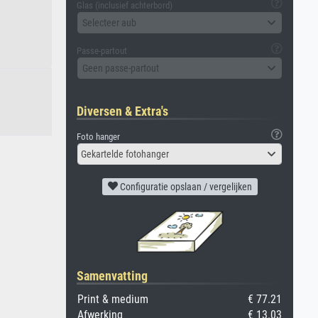
Glas (inclusief achterbord)
Selecteer aub
Passe-partout
Geen passe-partout
Diversen & Extra's
Foto hanger
Gekartelde fotohanger
Configuratie opslaan / vergelijken
Samenvatting
Print & medium
€ 77.21
Afwerking
€ 13.03