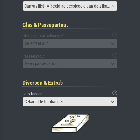
Canvas lijst - Afbeelding gespiegeld aan de zijkant
Glas & Passepartout
Glas (inclusief achterbord)
Selecteer aub
Passe-partout
Geen passe-partout
Diversen & Extra's
Foto hanger
Gekartelde fotohanger