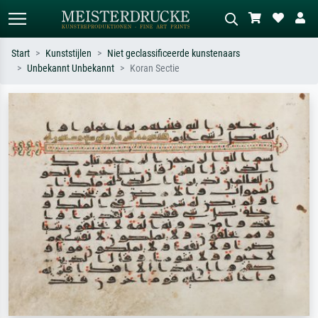
Start
Kunststijlen
Niet geclassificeerde kunstenaars
Unbekannt Unbekannt
Koran Sectie
Standaard zoeken
AI-beeldzoeker
Zoek op kunstenaar, titel of stijl – bijv.
Beschrijf de scène – bijv. groene
Monet, Sterrennacht, impressionisme,
weide, abstract met veel rood, donker
Hokusai-golf, naakt.
olieverfschilderij, staand naakt naast
een boom.