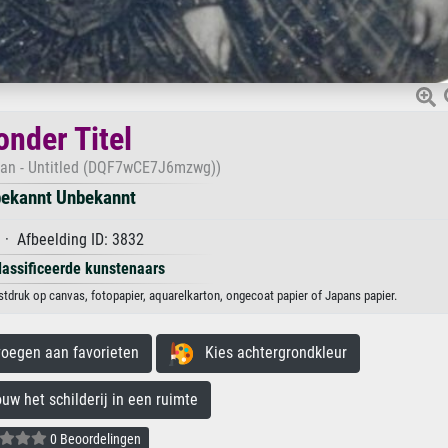
onder Titel
an - Untitled (DQF7wCE7J6mzwg))
ekannt Unbekannt
· Afbeelding ID: 3832
lassificeerde kunstenaars
tdruk op canvas, fotopapier, aquarelkarton, ongecoat papier of Japans papier.
egen aan favorieten
Kies achtergrondkleur
 het schilderij in een ruimte
0 Beoordelingen