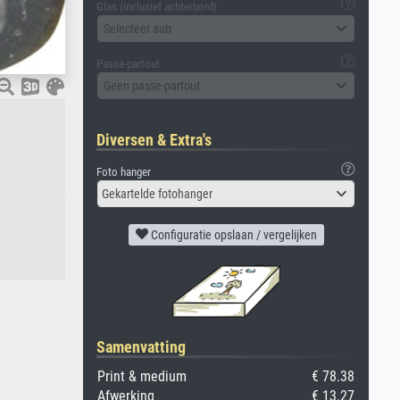
Glas (inclusief achterbord)
Selecteer aub
Passe-partout
Geen passe-partout
Diversen & Extra's
Foto hanger
Gekartelde fotohanger
Configuratie opslaan / vergelijken
Samenvatting
Print & medium
€ 78.38
Afwerking
€ 13.27