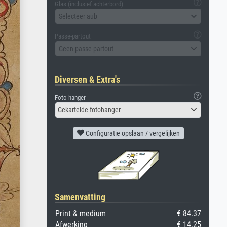
Glas (inclusief achterbord)
Selecteer aub
Passe-partout
Geen passe-partout
Diversen & Extra's
Foto hanger
Gekartelde fotohanger
Configuratie opslaan / vergelijken
Samenvatting
Print & medium
€ 84.37
Afwerking
€ 14.25