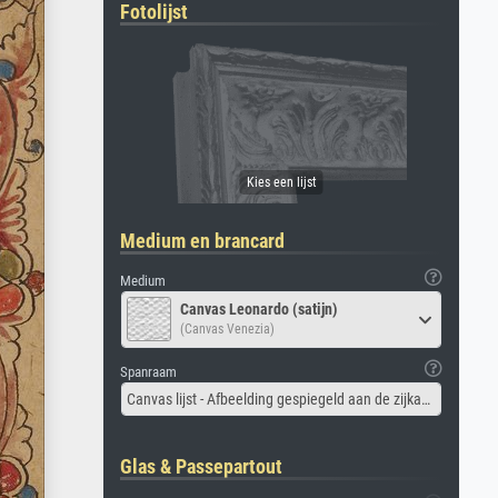
Fotolijst
Medium en brancard
Medium
Canvas Leonardo (satijn)
(Canvas Venezia)
Spanraam
Canvas lijst - Afbeelding gespiegeld aan de zijkant
Glas & Passepartout