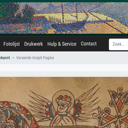
Contact
Fotolijst
Drukwerk
Hulp & Service
ekannt
Versierde Incipit Pagina