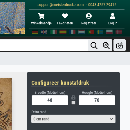
support@meisterdrucke.com · 0043 4257 29415
Winkelmandje
Favorieten
Registreer
Log in
Configureer kunstafdruk
Breedte (Motief, cm)
Hoogte (Motief, cm)
Extra rand
0 cm rand