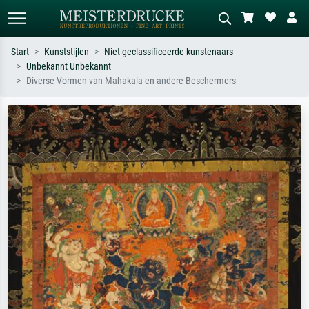
Start
Kunststijlen
Niet geclassificeerde kunstenaars
Unbekannt Unbekannt
Standaard zoeken
AI-beeldzoeker
Diverse Vormen van Mahakala en andere Beschermers
Zoek op kunstenaar, titel of stijl – bijv.
Beschrijf de scène – bijv. groene
Monet, Sterrennacht, impressionisme,
weide, abstract met veel rood, donker
Hokusai-golf, naakt.
olieverfschilderij, staand naakt naast
een boom.