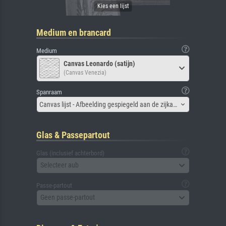
Medium en brancard
Medium
Canvas Leonardo (satijn)
(Canvas Venezia)
Spanraam
Canvas lijst - Afbeelding gespiegeld aan de zijkant
Glas & Passepartout
Glas (inclusief achterbord)
Selecteer aub
Passe-partout
Geen passe-partout