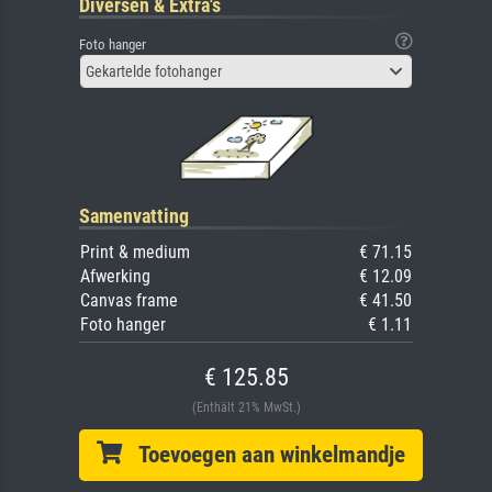
Diversen & Extra's
Foto hanger
Gekartelde fotohanger
Samenvatting
Print & medium
€ 71.15
Afwerking
€ 12.09
Canvas frame
€ 41.50
Foto hanger
€ 1.11
€ 125.85
(Enthält 21% MwSt.)
Toevoegen aan winkelmandje