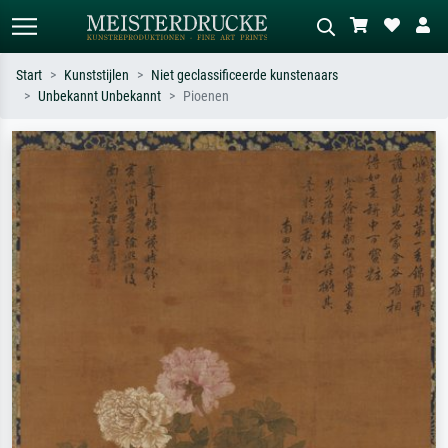
Start
Kunststijlen
Niet geclassificeerde kunstenaars
Unbekannt Unbekannt
Pioenen
Standaard zoeken
AI-beeldzoeker
Zoek op kunstenaar, titel of stijl – bijv.
Beschrijf de scène – bijv. groene
Monet, Sterrennacht, impressionisme,
weide, abstract met veel rood, donker
Hokusai-golf, naakt.
olieverfschilderij, staand naakt naast
een boom.