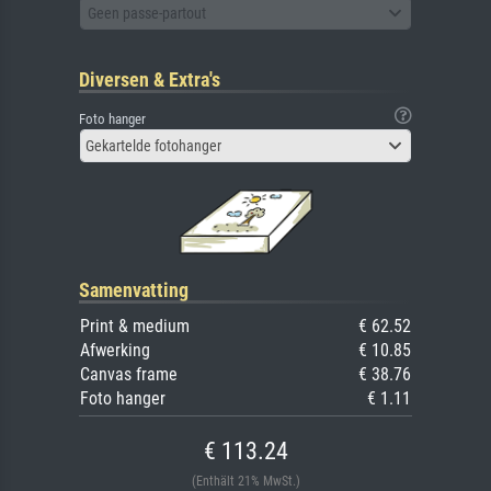
Geen passe-partout
Diversen & Extra's
Foto hanger
Gekartelde fotohanger
Samenvatting
Print & medium
€ 62.52
Afwerking
€ 10.85
Canvas frame
€ 38.76
Foto hanger
€ 1.11
€ 113.24
(Enthält 21% MwSt.)