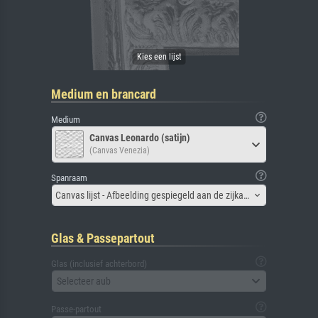
Medium en brancard
Medium
Canvas Leonardo (satijn)
(Canvas Venezia)
Spanraam
Canvas lijst - Afbeelding gespiegeld aan de zijkant
Glas & Passepartout
Glas (inclusief achterbord)
Selecteer aub
Passe-partout