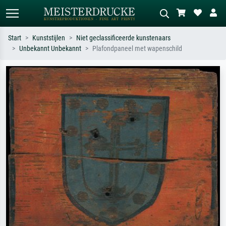
Start
Kunststijlen
Niet geclassificeerde kunstenaars
Unbekannt Unbekannt
Plafondpaneel met wapenschild
Standaard zoeken
AI-beeldzoeker
Zoek op kunstenaar, titel of stijl – bijv.
Beschrijf de scène – bijv. groene
Monet, Sterrennacht, impressionisme,
weide, abstract met veel rood, donker
Hokusai-golf, naakt.
olieverfschilderij, staand naakt naast
een boom.