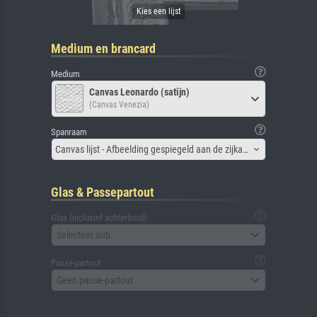
Medium en brancard
Medium
Canvas Leonardo (satijn)
(Canvas Venezia)
Spanraam
Canvas lijst - Afbeelding gespiegeld aan de zijkant
Glas & Passepartout
Glas (inclusief achterbord)
Selecteer aub
Passe-partout
Geen passe-partout