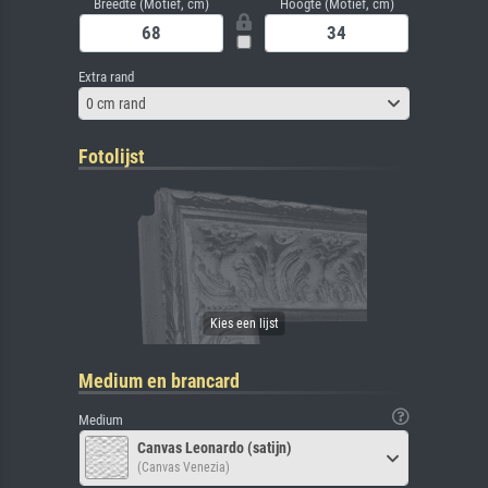
Breedte (Motief, cm)
Hoogte (Motief, cm)
Extra rand
0 cm rand
Fotolijst
Medium en brancard
Medium
Canvas Leonardo (satijn)
(Canvas Venezia)