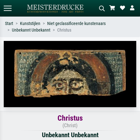
Start
Kunststijlen
Niet geclassificeerde kunstenaars
Unbekannt Unbekannt
Christus
Standaard zoeken
AI-beeldzoeker
Zoek op kunstenaar, titel of stijl – bijv.
Beschrijf de scène – bijv. groene
Monet, Sterrennacht, impressionisme,
weide, abstract met veel rood, donker
Hokusai-golf, naakt.
olieverfschilderij, staand naakt naast
een boom.
Christus
(Christ)
Unbekannt Unbekannt