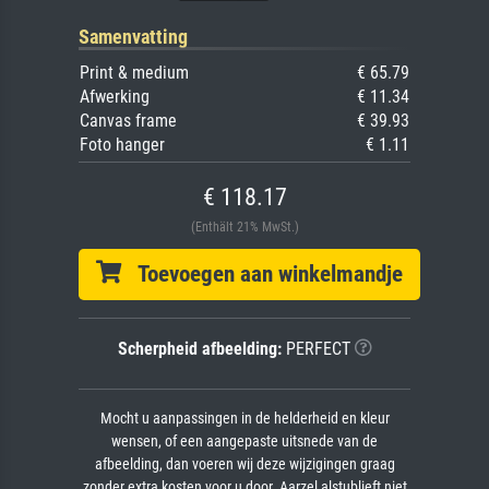
Samenvatting
Print & medium
€ 65.79
Afwerking
€ 11.34
Canvas frame
€ 39.93
Foto hanger
€ 1.11
€ 118.17
(Enthält 21% MwSt.)
Toevoegen aan winkelmandje
Scherpheid afbeelding:
PERFECT
Mocht u aanpassingen in de helderheid en kleur
wensen, of een aangepaste uitsnede van de
afbeelding, dan voeren wij deze wijzigingen graag
zonder extra kosten voor u door. Aarzel alstublieft niet