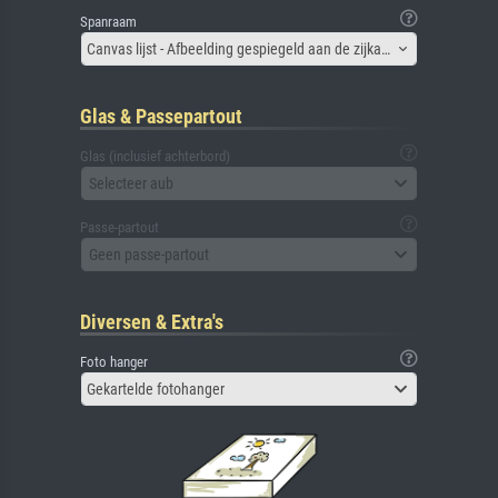
Spanraam
Canvas lijst - Afbeelding gespiegeld aan de zijkant
Glas & Passepartout
Glas (inclusief achterbord)
Selecteer aub
Passe-partout
Geen passe-partout
Diversen & Extra's
Foto hanger
Gekartelde fotohanger